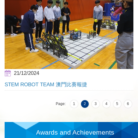
21/12/2024
STEM ROBOT TEAM 澳門比賽報捷
Page:
1
2
3
4
5
6
Awards and Achievements