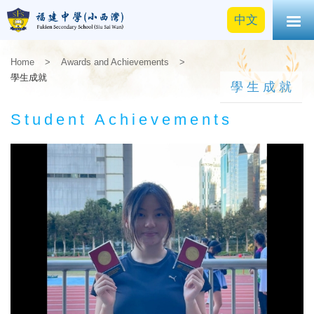
中文
Home
>
Awards and Achievements
>
學生成就
學生成就
Student Achievements