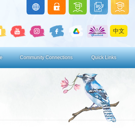
圖
下
學
Google
eClass
Classroom
書
載
生
館
區
區
中文
e
Community Connections
Quick Links