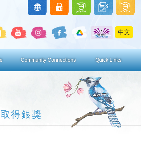
圖
下
學
Google
eClass
Classroom
書
載
生
館
區
區
中文
e
Community Connections
Quick Links
賽取得銀獎