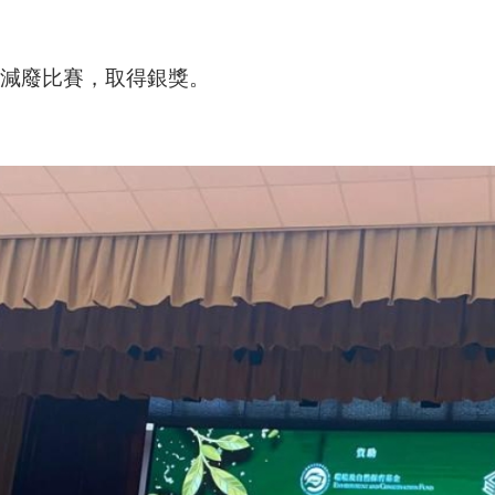
減廢比賽
，取得銀獎。