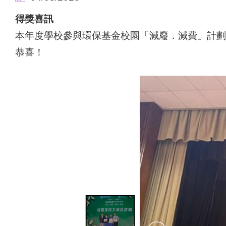
得獎喜訊
本年度學校參與環保基金校園「減廢．減費」計劃
恭喜！