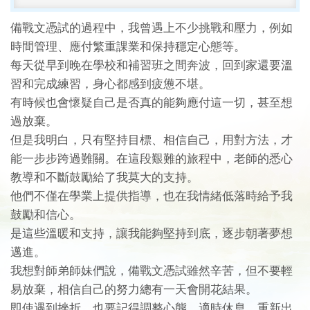
備戰文憑試的過程中，我曾遇上不少挑戰和壓力，例如
時間管理、應付繁重課業和保持穩定心態等。
每天從早到晚在學校和補習班之間奔波，回到家還要溫
習和完成練習，身心都感到疲憊不堪。
有時候也會懷疑自己是否真的能夠應付這一切，甚至想
過放棄。
但是我明白，只有堅持目標、相信自己，用對方法，才
能一步步跨過難關。在這段艱難的旅程中，老師的悉心
教導和不斷鼓勵給了我莫大的支持。
他們不僅在學業上提供指導，也在我情緒低落時給予我
鼓勵和信心。
是這些溫暖和支持，讓我能夠堅持到底，逐步朝著夢想
邁進。
我想對師弟師妹們說，備戰文憑試雖然辛苦，但不要輕
易放棄，相信自己的努力總有一天會開花結果。
即使遇到挫折，也要記得調整心態，適時休息，重新出