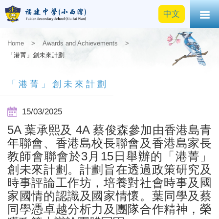
中文
Home
>
Awards and Achievements
>
「港菁」創未來計劃
「港菁」創未來計劃
15/03/2025
5A 葉承熙及 4A 蔡俊森參加由香港島青
年聯會、香港島校長聯會及香港島家長
教師會聯會於3月15日舉辦的「港菁」
創未來計劃。計劃旨在透過政策研究及
時事評論工作坊，培養對社會時事及國
家國情的認識及國家情懷。葉同學及蔡
同學憑卓越分析力及團隊合作精神，榮