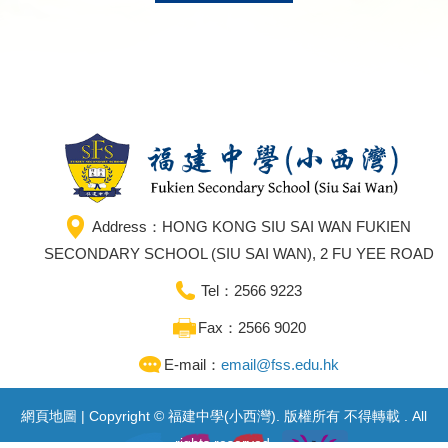
Address：HONG KONG SIU SAI WAN FUKIEN
SECONDARY SCHOOL (SIU SAI WAN), 2 FU YEE ROAD
Tel：2566 9223
Fax：2566 9020
E-mail：
email@fss.edu.hk
網頁地圖
| Copyright © 福建中學(小西灣). 版權所有 不得轉載 . All
rights reserved.