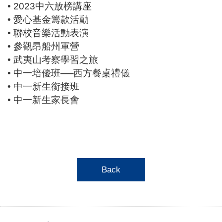
• 2023中六放榜講座
• 愛心基金籌款活動
• 聯校音樂活動表演
• 參觀昂船州軍營
• 武夷山考察學習之旅
• 中一培優班──西方餐桌禮儀
• 中一新生銜接班
• 中一新生家長會
Back