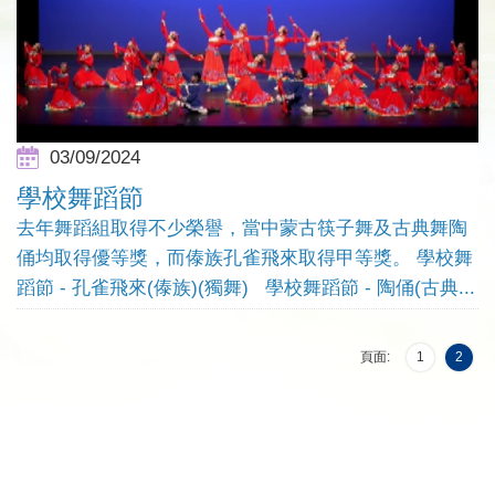
03/09/2024
學校舞蹈節
去年舞蹈組取得不少榮譽，當中蒙古筷子舞及古典舞陶
俑均取得優等獎，而傣族孔雀飛來取得甲等獎。 學校舞
蹈節 - 孔雀飛來(傣族)(獨舞) 學校舞蹈節 - 陶俑(古典...
頁面:
1
2