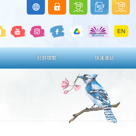
圖
下
學
Google
eClass
Classroom
書
載
生
館
區
區
EN
社群聯繫
快速連結