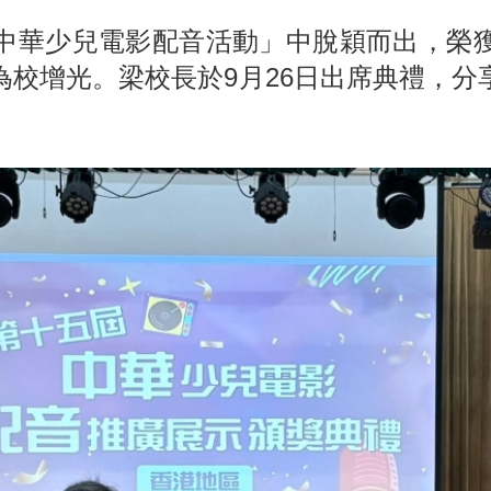
中華少兒電影配音活動」中脫穎而出，榮
為校增光。梁校長於9月26日出席典禮，分