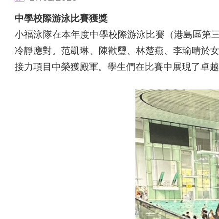
中學校際游泳比賽獲獎
小福泳隊在本年度中學校際游泳比賽（港島區第
冷靜應對。范凱琳、陳歡璽、林楚燕、李瑜晴於女子乙
接力項目中榮獲殿軍。學生們在比賽中展現了卓越