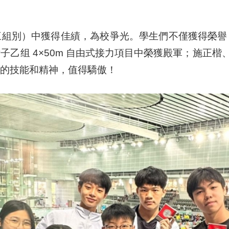
三組別）中獲得佳績，為校爭光。學生們不僅獲得榮譽
组 4×50m 自由式接力項目中榮獲殿軍；施正楷、
的技能和精神，值得驕傲！