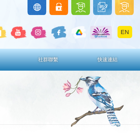
圖
下
學
Google
eClass
Classroom
書
載
生
館
區
區
EN
社群聯繫
快速連結