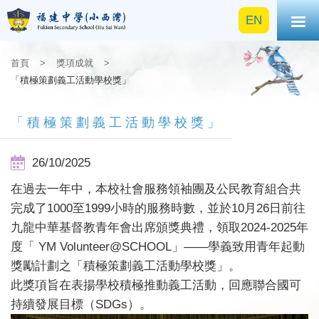
EN
首頁
>
獎項成就
>
「積極策劃義工活動學校獎」
「積極策劃義工活動學校獎」
26/10/2025
在過去一年中，本校社會服務領袖團及公民教育組合共
完成了1000至1999小時的服務時數，並於10月26日前往
九龍中華基督教青年會出席頒獎典禮，領取2024-2025年
度「 YM Volunteer@SCHOOL」——學義致用青年起動
獎勵計劃之「積極策劃義工活動學校獎」。
此獎項旨在表揚學校積極推動義工活動，回應聯合國可
持續發展目標（SDGs）。