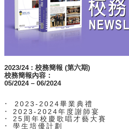
2023/24 :
校務簡報
(
第
六
期)
校務簡報內容：
05/202
4 –
06/202
4
·
2023-2024畢業典禮
·
2023-2024年度謝師宴
·
25周年校慶歌唱才藝大賽
·
學生培優計劃