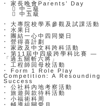
·
家長晚會Parents’ Day

中三級

中五級
·
大專院校學系參觀及試課活動
·
水果日
·
團結一心中四同樂日
·
營得喜計劃
·
家政及中文科跨科活動
·
第11屆中四級跨學科比賽 —
「過五關斬六將」
·
工程師回母校活動
·
Form 1 Role Play
Competition: A Resounding
Success
·
公社科內地考察活動
·
旅遊與款待科活動
·
小福術科周
·
輔導組關愛月